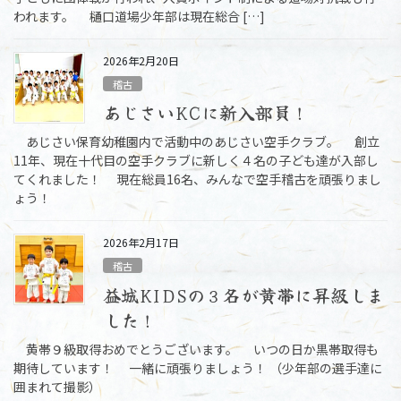
われます。 樋口道場少年部は現在総合 […]
2026年2月20日
稽古
あじさいKCに新入部員！
あじさい保育幼稚園内で活動中のあじさい空手クラブ。 創立
11年、現在十代目の空手クラブに新しく４名の子ども達が入部し
てくれました！ 現在総員16名、みんなで空手稽古を頑張りまし
ょう！
2026年2月17日
稽古
益城KIDSの３名が黄帯に昇級しま
した！
黄帯９級取得おめでとうございます。 いつの日か黒帯取得も
期待しています！ 一緒に頑張りましょう！ （少年部の選手達に
囲まれて撮影）