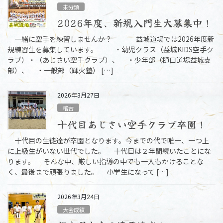
未分類
2026年度、新規入門生大募集中！
一緒に空手を練習しませんか？ 益城道場では2026年度新
規練習生を募集しています。 ・幼児クラス（益城KIDS空手ク
ラブ）・（あじさい空手クラブ）、 ・少年部（樋口道場益城支
部）、 ・一般部（輝火塾） […]
2026年3月27日
稽古
十代目あじさい空手クラブ卒園！
十代目の生徒達が卒園となります。今までの代で唯一、一つ上
に上級生がいない世代でした。 十代目は２年間続いたことにな
ります。 そんな中、厳しい指導の中でも一人もかけることな
く、最後まで頑張りました。 小学生になって […]
2026年3月24日
大会成績