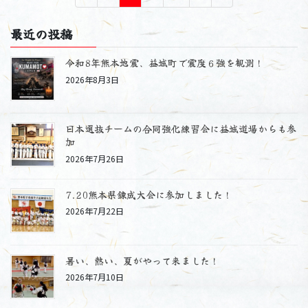
稿
定
定
定
定
ペ
ペ
ペ
ペ
の
最近の投稿
ー
ー
ー
ー
ペ
ジ
ジ
ジ
ジ
令和8年熊本地震、益城町で震度６強を観測！
ー
2026年8月3日
ジ
送
り
日本選抜チームの合同強化練習会に益城道場からも参
加
2026年7月26日
7.20熊本県錬成大会に参加しました！
2026年7月22日
暑い、熱い、夏がやって来ました！
2026年7月10日