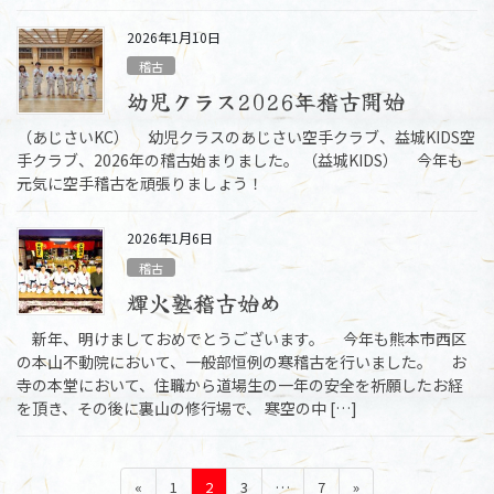
2026年1月10日
稽古
幼児クラス2026年稽古開始
（あじさいKC） 幼児クラスのあじさい空手クラブ、益城KIDS空
手クラブ、2026年の稽古始まりました。 （益城KIDS） 今年も
元気に空手稽古を頑張りましょう！
2026年1月6日
稽古
輝火塾稽古始め
新年、明けましておめでとうございます。 今年も熊本市西区
の本山不動院において、一般部恒例の寒稽古を行いました。 お
寺の本堂において、住職から道場生の一年の安全を祈願したお経
を頂き、その後に裏山の修行場で、 寒空の中 […]
投
固
固
固
固
«
1
2
3
…
7
»