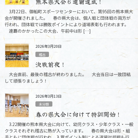
熊本県大会６連覇達成！
3月22日、御船町スポーツセンターにおいて、第95回の熊本県大
会が開催されました。 春の県大会は、個人戦と団体戦の両方が
行われ、団体戦では勝敗ポイントにより道場表彰も行われます。
連覇のかかったこの大会、午前中は形 […]
2026年3月20日
稽古
決戦前夜！
大会直前、最後の稽古が終わりました。 大会当日は一致団結
して頑張りましょう！
2026年3月13日
未分類
春の県大会に向けて特訓開始！
3.22開催の熊本県大会に向けて、幼児クラス・少年クラス・一般
クラスそれぞれ稽古に熱が入っています。 春の県大会は形・組
手ともに団体戦が行われ、入賞ポイント制による道場対抗戦も行