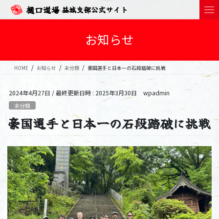
樋口道場
益城支部公式サイト
お知らせ
HOME
お知らせ
未分類
豪国選手と日本一の石段踏破に挑戦
2024年4月27日
/ 最終更新日時 :
2025年3月30日
wpadmin
未分類
豪国選手と日本一の石段踏破に挑戦