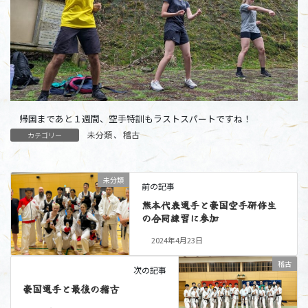
帰国まであと１週間、空手特訓もラストスパートですね！
未分類
、
稽古
カテゴリー
未分類
前の記事
熊本代表選手と豪国空手研修生
の合同練習に参加
2024年4月23日
稽古
次の記事
豪国選手と最後の稽古