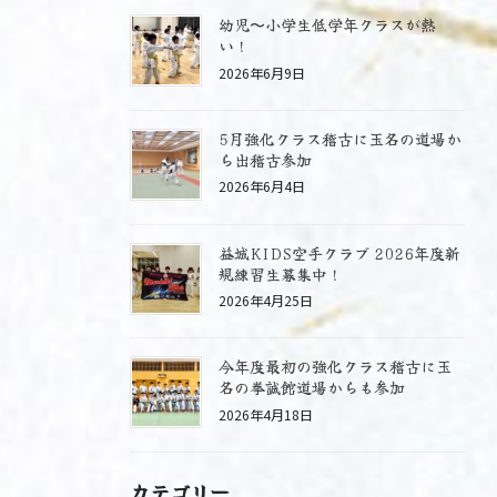
幼児〜小学生低学年クラスが熱
い！
2026年6月9日
5月強化クラス稽古に玉名の道場か
ら出稽古参加
2026年6月4日
益城KIDS空手クラブ 2026年度新
規練習生募集中！
2026年4月25日
今年度最初の強化クラス稽古に玉
名の拳誠館道場からも参加
2026年4月18日
カテゴリー