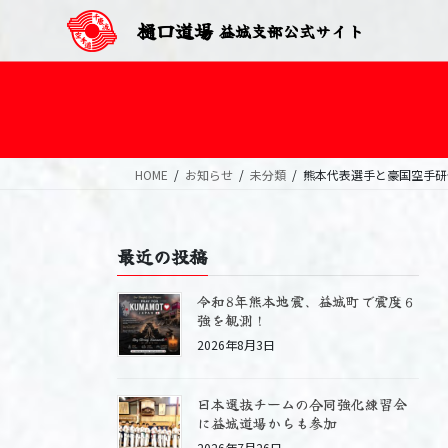
樋口道場
益城支部公式サイト
HOME
お知らせ
未分類
熊本代表選手と豪国空手研
最近の投稿
令和8年熊本地震、益城町で震度６
強を観測！
2026年8月3日
日本選抜チームの合同強化練習会
に益城道場からも参加
2026年7月26日